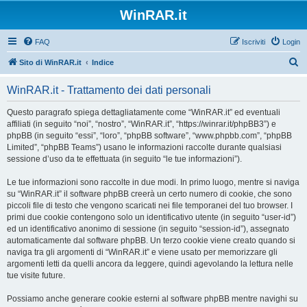
WinRAR.it
FAQ
Iscriviti
Login
C
Sito di WinRAR.it
Indice
e
WinRAR.it - Trattamento dei dati personali
r
c
Questo paragrafo spiega dettagliatamente come “WinRAR.it” ed eventuali
affiliati (in seguito “noi”, “nostro”, “WinRAR.it”, “https://winrar.it/phpBB3”) e
a
phpBB (in seguito “essi”, “loro”, “phpBB software”, “www.phpbb.com”, “phpBB
Limited”, “phpBB Teams”) usano le informazioni raccolte durante qualsiasi
sessione d’uso da te effettuata (in seguito “le tue informazioni”).
Le tue informazioni sono raccolte in due modi. In primo luogo, mentre si naviga
su “WinRAR.it” il software phpBB creerà un certo numero di cookie, che sono
piccoli file di testo che vengono scaricati nei file temporanei del tuo browser. I
primi due cookie contengono solo un identificativo utente (in seguito “user-id”)
ed un identificativo anonimo di sessione (in seguito “session-id”), assegnato
automaticamente dal software phpBB. Un terzo cookie viene creato quando si
naviga tra gli argomenti di “WinRAR.it” e viene usato per memorizzare gli
argomenti letti da quelli ancora da leggere, quindi agevolando la lettura nelle
tue visite future.
Possiamo anche generare cookie esterni al software phpBB mentre navighi su