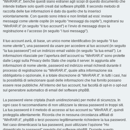
“WinRAR.it”, benché questi siano estranei agli scopi di questo documento che
intende trattare solo quelli creati dal software phpBB. Il secondo metodo di
raccolta delle tue informazioni è dato da quello che tu inserisci
volontariamente. Con questo sono intesi e non limitati ad essi: inviare
messaggi come utente ospite (in seguito “messaggi da ospite”), registrarsi su
“WinRAR.it” (in seguito “il tuo account”) e l’invio di messaggi dopo la
registrazione e l’accesso (in seguito “i tuoi messaggi”).
Il tuo account avrà, di base, un unico nome identificativo (in seguito “il tuo
nome utente”), una password da usare per accedere al tuo account (in seguito
“la tua password”) ed un indirizzo email valido (in seguito “la tua email”). Le
informazioni rilasciate per l’apertura dell’account su “WinRAR.it” sono protette
dalle Leggi sulla Privacy dello Stato che ospita il server. In aggiunta alle
informazioni di nome utente, password ed indirizzo email richiesti durante il
processo di registrazione su “WinRAR.it”, quale altra informazione sia
obbligatoria o opzionale, è a totale discrezione di “WinRAR.it”. In tutti i casi, hai
la possibilità di selezionare quali delle informazioni che hai fornito possano
essere rese pubbliche. All’interno del tuo account, hai facoltà di opt-in o opt-out
sul generatore automatico di email del software phpBB.
La password viene criptata (hash unidirezionale) per motivi di sicurezza. In
ogni caso ti raccomandiamo di non utilizzare la stessa password in troppi siti.
La tua password è il metodo di accesso al tuo account su “WinRAR.it”, quindi
proteggila attentamente. Ricorda che in nessuna circostanza affiliati di
“WinRAR.it”, phpBB o terzi possono legittimamente richiedere la tua password.
Nel caso dimenticassi la tua password, puoi utilizzare l’opzione “Ho
dimenticato la password” prevista dal software phpBB. Durante questo