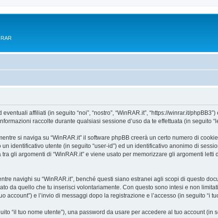
e RAR
tuali affiliati (in seguito “noi”, “nostro”, “WinRAR.it”, “https://winrar.it/phpBB3”) 
mazioni raccolte durante qualsiasi sessione d’uso da te effettuata (in seguito “le
entre si naviga su “WinRAR.it” il software phpBB creerà un certo numero di cookie, c
un identificativo utente (in seguito “user-id”) ed un identificativo anonimo di sess
ra gli argomenti di “WinRAR.it” e viene usato per memorizzare gli argomenti letti d
e navighi su “WinRAR.it”, benché questi siano estranei agli scopi di questo docume
ato da quello che tu inserisci volontariamente. Con questo sono intesi e non limitat
tuo account”) e l’invio di messaggi dopo la registrazione e l’accesso (in seguito “i t
eguito “il tuo nome utente”), una password da usare per accedere al tuo account (in s