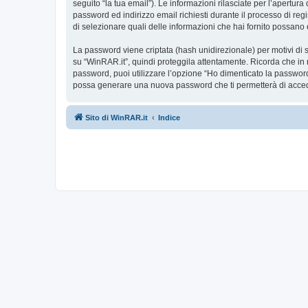
seguito “la tua email”). Le informazioni rilasciate per l’apertur
password ed indirizzo email richiesti durante il processo di regis
di selezionare quali delle informazioni che hai fornito possano 
La password viene criptata (hash unidirezionale) per motivi di s
su “WinRAR.it”, quindi proteggila attentamente. Ricorda che in 
password, puoi utilizzare l’opzione “Ho dimenticato la password
possa generare una nuova password che ti permetterà di acce
Sito di WinRAR.it
Indice