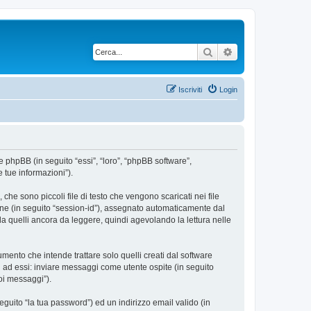
Cerca
Ricerca avanzata
Iscriviti
Login
e phpBB (in seguito “essi”, “loro”, “phpBB software”,
 tue informazioni”).
he sono piccoli file di testo che vengono scaricati nei file
ione (in seguito “session-id”), assegnato automaticamente dal
a quelli ancora da leggere, quindi agevolando la lettura nelle
nto che intende trattare solo quelli creati dal software
i ad essi: inviare messaggi come utente ospite (in seguito
uoi messaggi”).
eguito “la tua password”) ed un indirizzo email valido (in