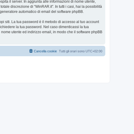
spita il server. In aggiunta alle informazioni di nome utente,
ale discrezione di “WinRAR.it”. In tutti i casi, hai la possibilità
ul generatore automatico di email del software phpBB.
ppi siti. La tua password è il metodo di accesso al tuo account
richiedere la tua password. Nel caso dimenticassi la tua
uo nome utente ed indirizzo email, in modo che il software phpBB
Cancella cookie
Tutti gli orari sono
UTC+02:00