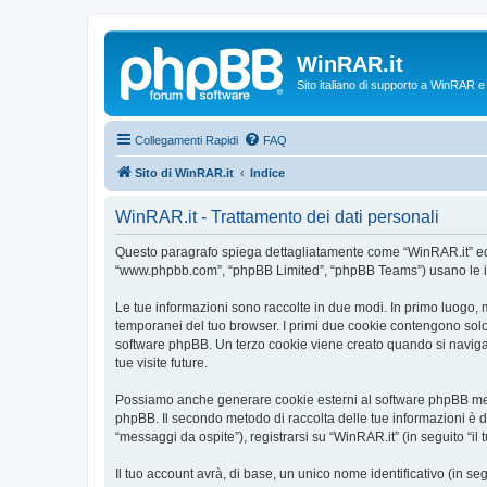
WinRAR.it
Sito italiano di supporto a WinRAR 
Collegamenti Rapidi
FAQ
Sito di WinRAR.it
Indice
WinRAR.it - Trattamento dei dati personali
Questo paragrafo spiega dettagliatamente come “WinRAR.it” ed even
“www.phpbb.com”, “phpBB Limited”, “phpBB Teams”) usano le infor
Le tue informazioni sono raccolte in due modi. In primo luogo, m
temporanei del tuo browser. I primi due cookie contengono solo 
software phpBB. Un terzo cookie viene creato quando si naviga t
tue visite future.
Possiamo anche generare cookie esterni al software phpBB mentr
phpBB. Il secondo metodo di raccolta delle tue informazioni è d
“messaggi da ospite”), registrarsi su “WinRAR.it” (in seguito “il 
Il tuo account avrà, di base, un unico nome identificativo (in s