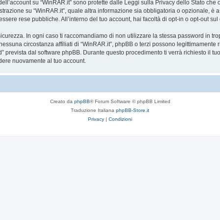
a dell’account su “WinRAR.it” sono protette dalle Leggi sulla Privacy dello Stato che o
trazione su “WinRAR.it”, quale altra informazione sia obbligatoria o opzionale, è a tot
essere rese pubbliche. All’interno del tuo account, hai facoltà di opt-in o opt-out s
icurezza. In ogni caso ti raccomandiamo di non utilizzare la stessa password in tro
nessuna circostanza affiliati di “WinRAR.it”, phpBB o terzi possono legittimamente 
” prevista dal software phpBB. Durante questo procedimento ti verrà richiesto il t
dere nuovamente al tuo account.
Creato da
phpBB
® Forum Software © phpBB Limited
Traduzione Italiana
phpBB-Store.it
Privacy
|
Condizioni