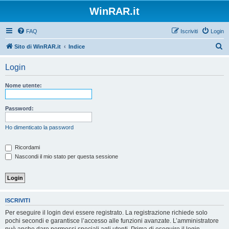
WinRAR.it
FAQ
Iscriviti
Login
C
Sito di WinRAR.it
Indice
e
Login
r
c
Nome utente:
a
Password:
Ho dimenticato la password
Ricordami
Nascondi il mio stato per questa sessione
ISCRIVITI
Per eseguire il login devi essere registrato. La registrazione richiede solo
pochi secondi e garantisce l’accesso alle funzioni avanzate. L’amministratore
può anche dare permessi speciali agli utenti. Prima di eseguire il login