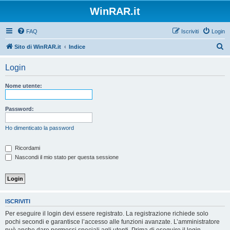
WinRAR.it
FAQ
Iscriviti
Login
C
Sito di WinRAR.it
Indice
e
Login
r
c
Nome utente:
a
Password:
Ho dimenticato la password
Ricordami
Nascondi il mio stato per questa sessione
ISCRIVITI
Per eseguire il login devi essere registrato. La registrazione richiede solo
pochi secondi e garantisce l’accesso alle funzioni avanzate. L’amministratore
può anche dare permessi speciali agli utenti. Prima di eseguire il login