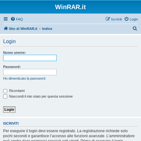
WinRAR.it
FAQ
Iscriviti
Login
C
Sito di WinRAR.it
Indice
e
Login
r
c
Nome utente:
a
Password:
Ho dimenticato la password
Ricordami
Nascondi il mio stato per questa sessione
ISCRIVITI
Per eseguire il login devi essere registrato. La registrazione richiede solo
pochi secondi e garantisce l’accesso alle funzioni avanzate. L’amministratore
può anche dare permessi speciali agli utenti. Prima di eseguire il login