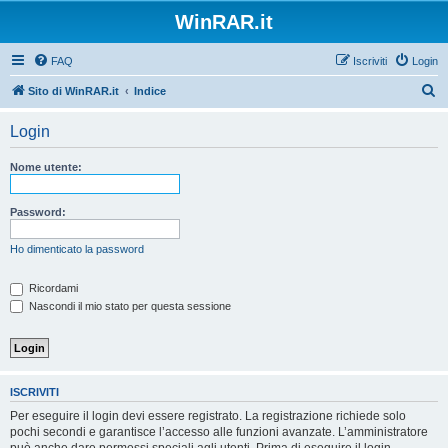
WinRAR.it
FAQ
Iscriviti
Login
C
Sito di WinRAR.it
Indice
e
Login
r
c
Nome utente:
a
Password:
Ho dimenticato la password
Ricordami
Nascondi il mio stato per questa sessione
ISCRIVITI
Per eseguire il login devi essere registrato. La registrazione richiede solo
pochi secondi e garantisce l’accesso alle funzioni avanzate. L’amministratore
può anche dare permessi speciali agli utenti. Prima di eseguire il login