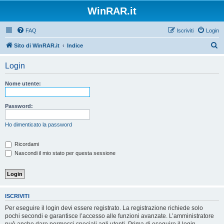
WinRAR.it
FAQ
Iscriviti
Login
C
Sito di WinRAR.it
Indice
e
Login
r
c
Nome utente:
a
Password:
Ho dimenticato la password
Ricordami
Nascondi il mio stato per questa sessione
ISCRIVITI
Per eseguire il login devi essere registrato. La registrazione richiede solo
pochi secondi e garantisce l’accesso alle funzioni avanzate. L’amministratore
può anche dare permessi speciali agli utenti. Prima di eseguire il login