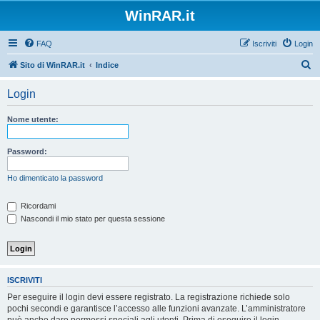
WinRAR.it
FAQ
Iscriviti
Login
C
Sito di WinRAR.it
Indice
e
Login
r
c
Nome utente:
a
Password:
Ho dimenticato la password
Ricordami
Nascondi il mio stato per questa sessione
ISCRIVITI
Per eseguire il login devi essere registrato. La registrazione richiede solo
pochi secondi e garantisce l’accesso alle funzioni avanzate. L’amministratore
può anche dare permessi speciali agli utenti. Prima di eseguire il login