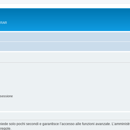
e RAR
 sessione
ichiede solo pochi secondi e garantisce l’accesso alle funzioni avanzate. L’amminist
 regole.