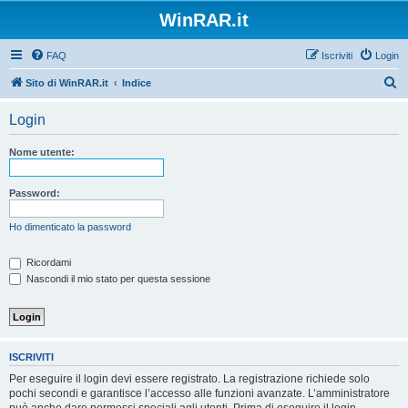
WinRAR.it
FAQ
Iscriviti
Login
C
Sito di WinRAR.it
Indice
e
Login
r
c
Nome utente:
a
Password:
Ho dimenticato la password
Ricordami
Nascondi il mio stato per questa sessione
ISCRIVITI
Per eseguire il login devi essere registrato. La registrazione richiede solo
pochi secondi e garantisce l’accesso alle funzioni avanzate. L’amministratore
può anche dare permessi speciali agli utenti. Prima di eseguire il login