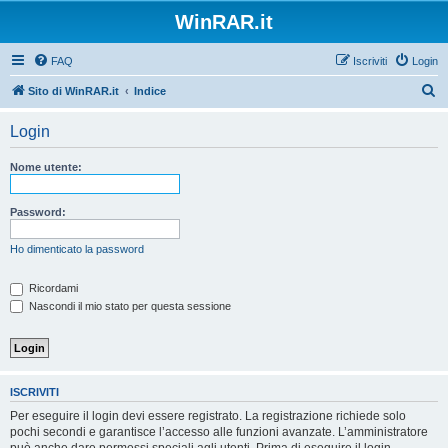
WinRAR.it
FAQ
Iscriviti
Login
C
Sito di WinRAR.it
Indice
e
Login
r
c
Nome utente:
a
Password:
Ho dimenticato la password
Ricordami
Nascondi il mio stato per questa sessione
ISCRIVITI
Per eseguire il login devi essere registrato. La registrazione richiede solo
pochi secondi e garantisce l’accesso alle funzioni avanzate. L’amministratore
può anche dare permessi speciali agli utenti. Prima di eseguire il login