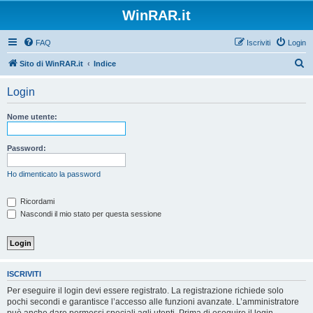
WinRAR.it
FAQ
Iscriviti
Login
C
Sito di WinRAR.it
Indice
e
Login
r
c
Nome utente:
a
Password:
Ho dimenticato la password
Ricordami
Nascondi il mio stato per questa sessione
ISCRIVITI
Per eseguire il login devi essere registrato. La registrazione richiede solo
pochi secondi e garantisce l’accesso alle funzioni avanzate. L’amministratore
può anche dare permessi speciali agli utenti. Prima di eseguire il login