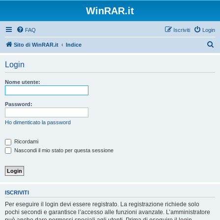
WinRAR.it
FAQ
Iscriviti
Login
C
Sito di WinRAR.it
Indice
e
Login
r
c
Nome utente:
a
Password:
Ho dimenticato la password
Ricordami
Nascondi il mio stato per questa sessione
ISCRIVITI
Per eseguire il login devi essere registrato. La registrazione richiede solo
pochi secondi e garantisce l’accesso alle funzioni avanzate. L’amministratore
può anche dare permessi speciali agli utenti. Prima di eseguire il login