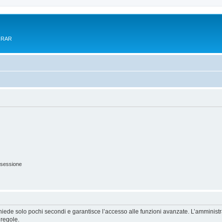
e RAR
 sessione
ichiede solo pochi secondi e garantisce l’accesso alle funzioni avanzate. L’amminist
 regole.