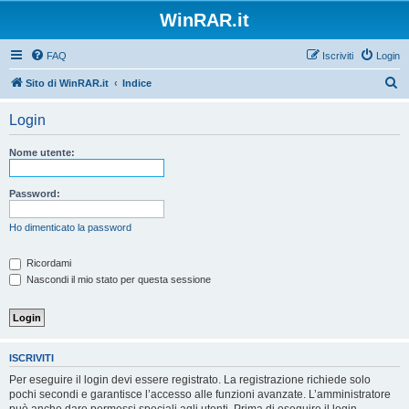
WinRAR.it
FAQ
Iscriviti
Login
C
Sito di WinRAR.it
Indice
e
Login
r
c
Nome utente:
a
Password:
Ho dimenticato la password
Ricordami
Nascondi il mio stato per questa sessione
ISCRIVITI
Per eseguire il login devi essere registrato. La registrazione richiede solo
pochi secondi e garantisce l’accesso alle funzioni avanzate. L’amministratore
può anche dare permessi speciali agli utenti. Prima di eseguire il login