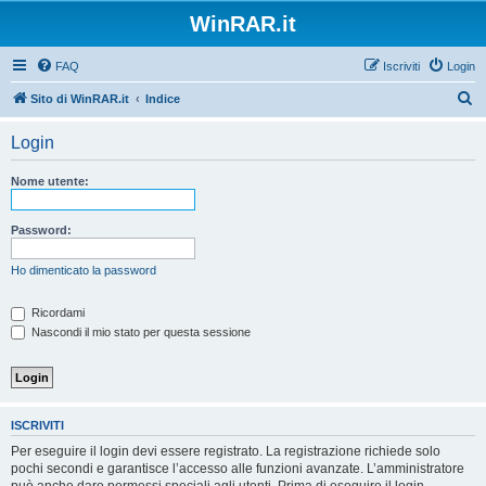
WinRAR.it
FAQ
Iscriviti
Login
C
Sito di WinRAR.it
Indice
e
Login
r
c
Nome utente:
a
Password:
Ho dimenticato la password
Ricordami
Nascondi il mio stato per questa sessione
ISCRIVITI
Per eseguire il login devi essere registrato. La registrazione richiede solo
pochi secondi e garantisce l’accesso alle funzioni avanzate. L’amministratore
può anche dare permessi speciali agli utenti. Prima di eseguire il login