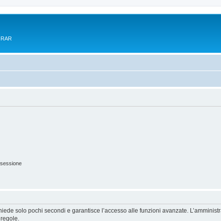
e RAR
 sessione
ichiede solo pochi secondi e garantisce l’accesso alle funzioni avanzate. L’amminist
 regole.