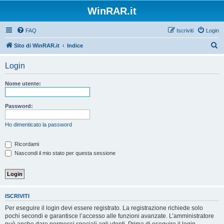
WinRAR.it
FAQ
Iscriviti
Login
C
Sito di WinRAR.it
Indice
e
Login
r
c
Nome utente:
a
Password:
Ho dimenticato la password
Ricordami
Nascondi il mio stato per questa sessione
ISCRIVITI
Per eseguire il login devi essere registrato. La registrazione richiede solo
pochi secondi e garantisce l’accesso alle funzioni avanzate. L’amministratore
può anche dare permessi speciali agli utenti. Prima di eseguire il login