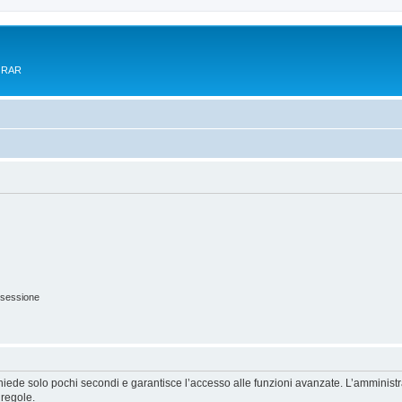
e RAR
 sessione
ichiede solo pochi secondi e garantisce l’accesso alle funzioni avanzate. L’amminist
 regole.