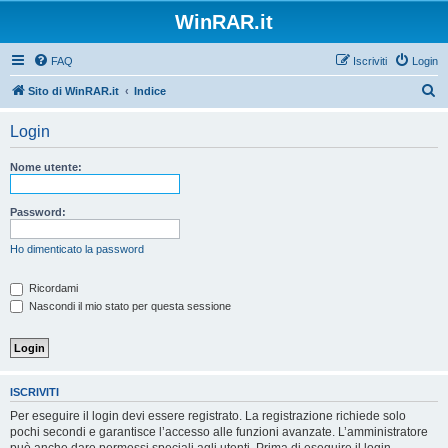
WinRAR.it
FAQ
Iscriviti
Login
C
Sito di WinRAR.it
Indice
e
Login
r
c
Nome utente:
a
Password:
Ho dimenticato la password
Ricordami
Nascondi il mio stato per questa sessione
ISCRIVITI
Per eseguire il login devi essere registrato. La registrazione richiede solo
pochi secondi e garantisce l’accesso alle funzioni avanzate. L’amministratore
può anche dare permessi speciali agli utenti. Prima di eseguire il login