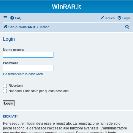
WinRAR.it
FAQ
Iscriviti
Login
C
Sito di WinRAR.it
Indice
e
Login
r
c
Nome utente:
a
Password:
Ho dimenticato la password
Ricordami
Nascondi il mio stato per questa sessione
ISCRIVITI
Per eseguire il login devi essere registrato. La registrazione richiede solo
pochi secondi e garantisce l’accesso alle funzioni avanzate. L’amministratore
può anche dare permessi speciali agli utenti. Prima di eseguire il login