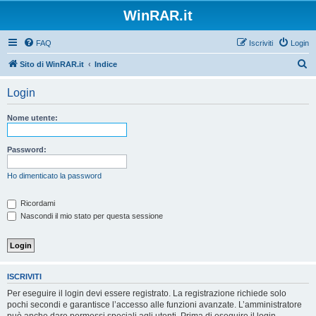
WinRAR.it
FAQ
Iscriviti
Login
C
Sito di WinRAR.it
Indice
e
Login
r
c
Nome utente:
a
Password:
Ho dimenticato la password
Ricordami
Nascondi il mio stato per questa sessione
ISCRIVITI
Per eseguire il login devi essere registrato. La registrazione richiede solo
pochi secondi e garantisce l’accesso alle funzioni avanzate. L’amministratore
può anche dare permessi speciali agli utenti. Prima di eseguire il login