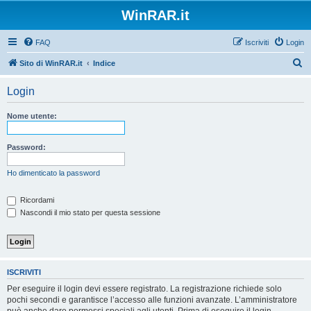
WinRAR.it
FAQ
Iscriviti
Login
C
Sito di WinRAR.it
Indice
e
Login
r
c
Nome utente:
a
Password:
Ho dimenticato la password
Ricordami
Nascondi il mio stato per questa sessione
ISCRIVITI
Per eseguire il login devi essere registrato. La registrazione richiede solo
pochi secondi e garantisce l’accesso alle funzioni avanzate. L’amministratore
può anche dare permessi speciali agli utenti. Prima di eseguire il login