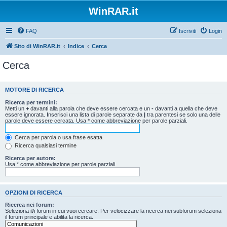
WinRAR.it
FAQ
Iscriviti
Login
Sito di WinRAR.it
Indice
Cerca
Cerca
MOTORE DI RICERCA
Ricerca per termini:
Metti un
+
davanti alla parola che deve essere cercata e un
-
davanti a quella che deve
essere ignorata. Inserisci una lista di parole separate da
|
tra parentesi se solo una delle
parole deve essere cercata. Usa * come abbreviazione per parole parziali.
Cerca per parola o usa frase esatta
Ricerca qualsiasi termine
Ricerca per autore:
Usa * come abbreviazione per parole parziali.
OPZIONI DI RICERCA
Ricerca nei forum:
Seleziona il/i forum in cui vuoi cercare. Per velocizzare la ricerca nei subforum seleziona
il forum principale e abilita la ricerca.