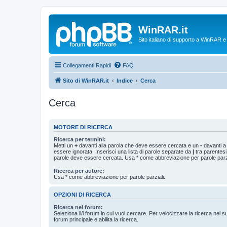
WinRAR.it
Sito italiano di supporto a WinRAR 
Collegamenti Rapidi
FAQ
Sito di WinRAR.it
Indice
Cerca
Cerca
MOTORE DI RICERCA
Ricerca per termini:
Metti un
+
davanti alla parola che deve essere cercata e un
-
davanti a
essere ignorata. Inserisci una lista di parole separate da
|
tra parentesi
parole deve essere cercata. Usa * come abbreviazione per parole parzi
Ricerca per autore:
Usa * come abbreviazione per parole parziali.
OPZIONI DI RICERCA
Ricerca nei forum:
Seleziona il/i forum in cui vuoi cercare. Per velocizzare la ricerca nei s
forum principale e abilita la ricerca.