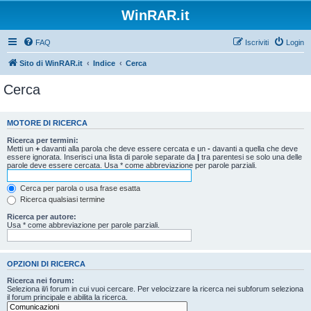
WinRAR.it
FAQ
Iscriviti
Login
Sito di WinRAR.it
Indice
Cerca
Cerca
MOTORE DI RICERCA
Ricerca per termini:
Metti un
+
davanti alla parola che deve essere cercata e un
-
davanti a quella che deve
essere ignorata. Inserisci una lista di parole separate da
|
tra parentesi se solo una delle
parole deve essere cercata. Usa * come abbreviazione per parole parziali.
Cerca per parola o usa frase esatta
Ricerca qualsiasi termine
Ricerca per autore:
Usa * come abbreviazione per parole parziali.
OPZIONI DI RICERCA
Ricerca nei forum:
Seleziona il/i forum in cui vuoi cercare. Per velocizzare la ricerca nei subforum seleziona
il forum principale e abilita la ricerca.