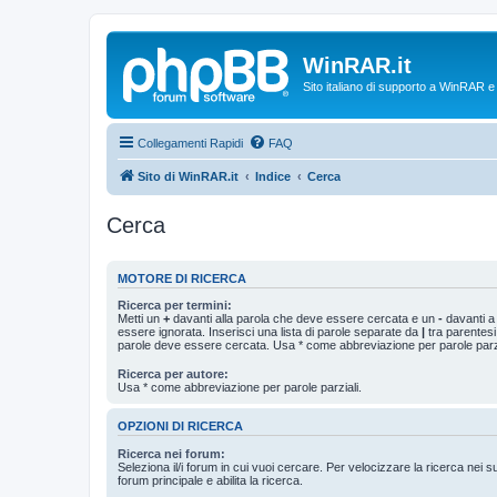
WinRAR.it
Sito italiano di supporto a WinRAR 
Collegamenti Rapidi
FAQ
Sito di WinRAR.it
Indice
Cerca
Cerca
MOTORE DI RICERCA
Ricerca per termini:
Metti un
+
davanti alla parola che deve essere cercata e un
-
davanti a
essere ignorata. Inserisci una lista di parole separate da
|
tra parentesi
parole deve essere cercata. Usa * come abbreviazione per parole parzi
Ricerca per autore:
Usa * come abbreviazione per parole parziali.
OPZIONI DI RICERCA
Ricerca nei forum:
Seleziona il/i forum in cui vuoi cercare. Per velocizzare la ricerca nei s
forum principale e abilita la ricerca.