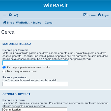
WinRAR.it
FAQ
Iscriviti
Login
Sito di WinRAR.it
Indice
Cerca
Cerca
MOTORE DI RICERCA
Ricerca per termini:
Metti un
+
davanti alla parola che deve essere cercata e un
-
davanti a quella che deve
essere ignorata. Inserisci una lista di parole separate da
|
tra parentesi se solo una delle
parole deve essere cercata. Usa * come abbreviazione per parole parziali.
Cerca per parola o usa frase esatta
Ricerca qualsiasi termine
Ricerca per autore:
Usa * come abbreviazione per parole parziali.
OPZIONI DI RICERCA
Ricerca nei forum:
Seleziona il/i forum in cui vuoi cercare. Per velocizzare la ricerca nei subforum seleziona
il forum principale e abilita la ricerca.