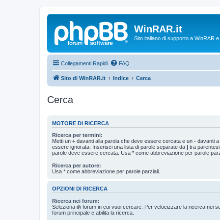
WinRAR.it
Sito italiano di supporto a WinRAR 
Collegamenti Rapidi
FAQ
Sito di WinRAR.it
Indice
Cerca
Cerca
MOTORE DI RICERCA
Ricerca per termini:
Metti un
+
davanti alla parola che deve essere cercata e un
-
davanti a
essere ignorata. Inserisci una lista di parole separate da
|
tra parentesi
parole deve essere cercata. Usa * come abbreviazione per parole parzi
Ricerca per autore:
Usa * come abbreviazione per parole parziali.
OPZIONI DI RICERCA
Ricerca nei forum:
Seleziona il/i forum in cui vuoi cercare. Per velocizzare la ricerca nei s
forum principale e abilita la ricerca.