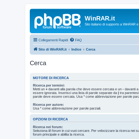
WinRAR.it
Sito italiano di supporto a WinRAR 
Collegamenti Rapidi
FAQ
Sito di WinRAR.it
Indice
Cerca
Cerca
MOTORE DI RICERCA
Ricerca per termini:
Metti un
+
davanti alla parola che deve essere cercata e un
-
davanti a
essere ignorata. Inserisci una lista di parole separate da
|
tra parentesi
parole deve essere cercata. Usa * come abbreviazione per parole parzi
Ricerca per autore:
Usa * come abbreviazione per parole parziali.
OPZIONI DI RICERCA
Ricerca nei forum:
Seleziona il/i forum in cui vuoi cercare. Per velocizzare la ricerca nei s
forum principale e abilita la ricerca.