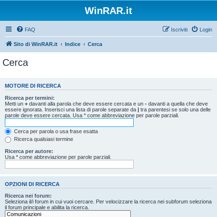
WinRAR.it
FAQ
Iscriviti
Login
Sito di WinRAR.it
Indice
Cerca
Cerca
MOTORE DI RICERCA
Ricerca per termini:
Metti un
+
davanti alla parola che deve essere cercata e un
-
davanti a quella che deve
essere ignorata. Inserisci una lista di parole separate da
|
tra parentesi se solo una delle
parole deve essere cercata. Usa * come abbreviazione per parole parziali.
Cerca per parola o usa frase esatta
Ricerca qualsiasi termine
Ricerca per autore:
Usa * come abbreviazione per parole parziali.
OPZIONI DI RICERCA
Ricerca nei forum:
Seleziona il/i forum in cui vuoi cercare. Per velocizzare la ricerca nei subforum seleziona
il forum principale e abilita la ricerca.