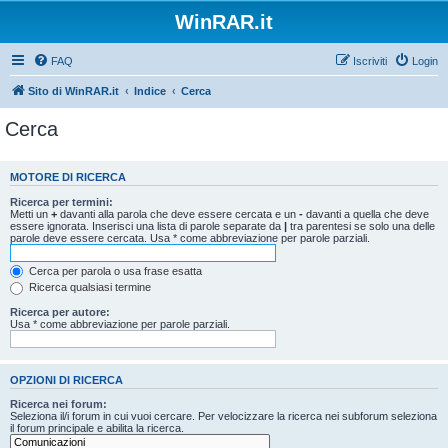
WinRAR.it
FAQ
Iscriviti
Login
Sito di WinRAR.it
Indice
Cerca
Cerca
MOTORE DI RICERCA
Ricerca per termini:
Metti un
+
davanti alla parola che deve essere cercata e un
-
davanti a quella che deve
essere ignorata. Inserisci una lista di parole separate da
|
tra parentesi se solo una delle
parole deve essere cercata. Usa * come abbreviazione per parole parziali.
Cerca per parola o usa frase esatta
Ricerca qualsiasi termine
Ricerca per autore:
Usa * come abbreviazione per parole parziali.
OPZIONI DI RICERCA
Ricerca nei forum:
Seleziona il/i forum in cui vuoi cercare. Per velocizzare la ricerca nei subforum seleziona
il forum principale e abilita la ricerca.