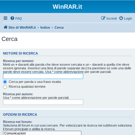
WinRAR.it
FAQ
Iscriviti
Login
Sito di WinRAR.it
Indice
Cerca
Cerca
MOTORE DI RICERCA
Ricerca per termini:
Metti un
+
davanti alla parola che deve essere cercata e un
-
davanti a quella che deve
essere ignorata. Inserisci una lista di parole separate da
|
tra parentesi se solo una delle
parole deve essere cercata. Usa * come abbreviazione per parole parziali.
Cerca per parola o usa frase esatta
Ricerca qualsiasi termine
Ricerca per autore:
Usa * come abbreviazione per parole parziali.
OPZIONI DI RICERCA
Ricerca nei forum:
Seleziona il/i forum in cui vuoi cercare. Per velocizzare la ricerca nei subforum seleziona
il forum principale e abilita la ricerca.