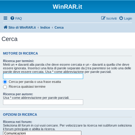
WinRAR.it
FAQ
Iscriviti
Login
Sito di WinRAR.it
Indice
Cerca
Cerca
MOTORE DI RICERCA
Ricerca per termini:
Metti un
+
davanti alla parola che deve essere cercata e un
-
davanti a quella che deve
essere ignorata. Inserisci una lista di parole separate da
|
tra parentesi se solo una delle
parole deve essere cercata. Usa * come abbreviazione per parole parziali.
Cerca per parola o usa frase esatta
Ricerca qualsiasi termine
Ricerca per autore:
Usa * come abbreviazione per parole parziali.
OPZIONI DI RICERCA
Ricerca nei forum:
Seleziona il/i forum in cui vuoi cercare. Per velocizzare la ricerca nei subforum seleziona
il forum principale e abilita la ricerca.