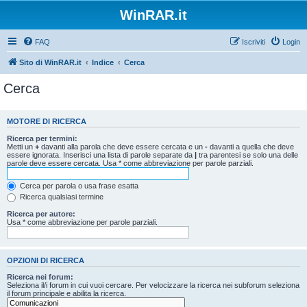
WinRAR.it
FAQ
Iscriviti
Login
Sito di WinRAR.it
Indice
Cerca
Cerca
MOTORE DI RICERCA
Ricerca per termini:
Metti un
+
davanti alla parola che deve essere cercata e un
-
davanti a quella che deve
essere ignorata. Inserisci una lista di parole separate da
|
tra parentesi se solo una delle
parole deve essere cercata. Usa * come abbreviazione per parole parziali.
Cerca per parola o usa frase esatta
Ricerca qualsiasi termine
Ricerca per autore:
Usa * come abbreviazione per parole parziali.
OPZIONI DI RICERCA
Ricerca nei forum:
Seleziona il/i forum in cui vuoi cercare. Per velocizzare la ricerca nei subforum seleziona
il forum principale e abilita la ricerca.