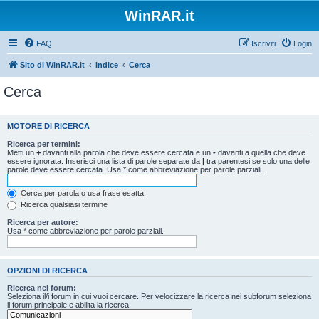
WinRAR.it
FAQ
Iscriviti
Login
Sito di WinRAR.it
Indice
Cerca
Cerca
MOTORE DI RICERCA
Ricerca per termini:
Metti un
+
davanti alla parola che deve essere cercata e un
-
davanti a quella che deve
essere ignorata. Inserisci una lista di parole separate da
|
tra parentesi se solo una delle
parole deve essere cercata. Usa * come abbreviazione per parole parziali.
Cerca per parola o usa frase esatta
Ricerca qualsiasi termine
Ricerca per autore:
Usa * come abbreviazione per parole parziali.
OPZIONI DI RICERCA
Ricerca nei forum:
Seleziona il/i forum in cui vuoi cercare. Per velocizzare la ricerca nei subforum seleziona
il forum principale e abilita la ricerca.