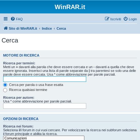
WinRAR.it
FAQ
Iscriviti
Login
Sito di WinRAR.it
Indice
Cerca
Cerca
MOTORE DI RICERCA
Ricerca per termini:
Metti un
+
davanti alla parola che deve essere cercata e un
-
davanti a quella che deve
essere ignorata. Inserisci una lista di parole separate da
|
tra parentesi se solo una delle
parole deve essere cercata. Usa * come abbreviazione per parole parziali.
Cerca per parola o usa frase esatta
Ricerca qualsiasi termine
Ricerca per autore:
Usa * come abbreviazione per parole parziali.
OPZIONI DI RICERCA
Ricerca nei forum:
Seleziona il/i forum in cui vuoi cercare. Per velocizzare la ricerca nei subforum seleziona
il forum principale e abilita la ricerca.