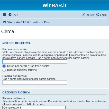
WinRAR.it
FAQ
Iscriviti
Login
Sito di WinRAR.it
Indice
Cerca
Cerca
MOTORE DI RICERCA
Ricerca per termini:
Metti un
+
davanti alla parola che deve essere cercata e un
-
davanti a quella che deve
essere ignorata. Inserisci una lista di parole separate da
|
tra parentesi se solo una delle
parole deve essere cercata. Usa * come abbreviazione per parole parziali.
Cerca per parola o usa frase esatta
Ricerca qualsiasi termine
Ricerca per autore:
Usa * come abbreviazione per parole parziali.
OPZIONI DI RICERCA
Ricerca nei forum:
Seleziona il/i forum in cui vuoi cercare. Per velocizzare la ricerca nei subforum seleziona
il forum principale e abilita la ricerca.