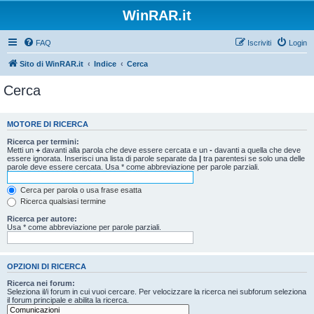
WinRAR.it
FAQ
Iscriviti
Login
Sito di WinRAR.it
Indice
Cerca
Cerca
MOTORE DI RICERCA
Ricerca per termini:
Metti un
+
davanti alla parola che deve essere cercata e un
-
davanti a quella che deve
essere ignorata. Inserisci una lista di parole separate da
|
tra parentesi se solo una delle
parole deve essere cercata. Usa * come abbreviazione per parole parziali.
Cerca per parola o usa frase esatta
Ricerca qualsiasi termine
Ricerca per autore:
Usa * come abbreviazione per parole parziali.
OPZIONI DI RICERCA
Ricerca nei forum:
Seleziona il/i forum in cui vuoi cercare. Per velocizzare la ricerca nei subforum seleziona
il forum principale e abilita la ricerca.