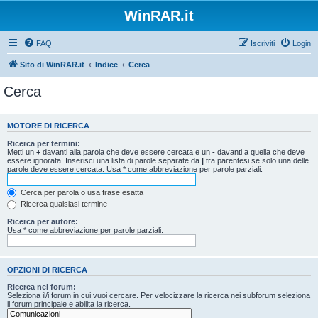
WinRAR.it
FAQ
Iscriviti
Login
Sito di WinRAR.it
Indice
Cerca
Cerca
MOTORE DI RICERCA
Ricerca per termini:
Metti un
+
davanti alla parola che deve essere cercata e un
-
davanti a quella che deve
essere ignorata. Inserisci una lista di parole separate da
|
tra parentesi se solo una delle
parole deve essere cercata. Usa * come abbreviazione per parole parziali.
Cerca per parola o usa frase esatta
Ricerca qualsiasi termine
Ricerca per autore:
Usa * come abbreviazione per parole parziali.
OPZIONI DI RICERCA
Ricerca nei forum:
Seleziona il/i forum in cui vuoi cercare. Per velocizzare la ricerca nei subforum seleziona
il forum principale e abilita la ricerca.