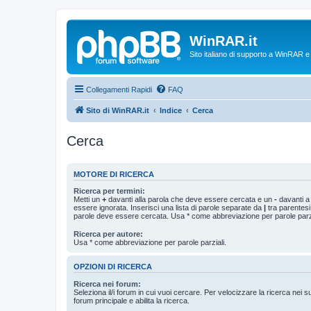
WinRAR.it
Sito italiano di supporto a WinRAR 
Collegamenti Rapidi
FAQ
Sito di WinRAR.it
Indice
Cerca
Cerca
MOTORE DI RICERCA
Ricerca per termini:
Metti un
+
davanti alla parola che deve essere cercata e un
-
davanti a
essere ignorata. Inserisci una lista di parole separate da
|
tra parentesi
parole deve essere cercata. Usa * come abbreviazione per parole parzi
Ricerca per autore:
Usa * come abbreviazione per parole parziali.
OPZIONI DI RICERCA
Ricerca nei forum:
Seleziona il/i forum in cui vuoi cercare. Per velocizzare la ricerca nei s
forum principale e abilita la ricerca.