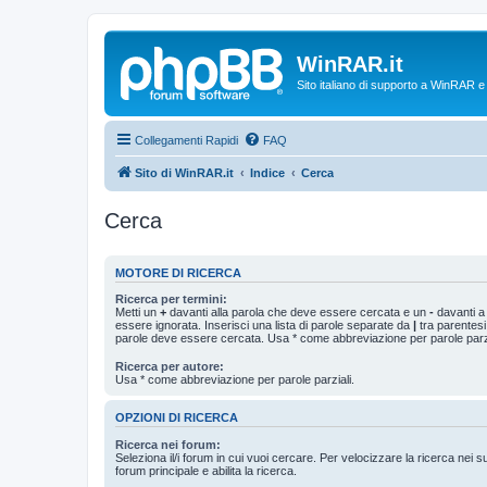
WinRAR.it
Sito italiano di supporto a WinRAR 
Collegamenti Rapidi
FAQ
Sito di WinRAR.it
Indice
Cerca
Cerca
MOTORE DI RICERCA
Ricerca per termini:
Metti un
+
davanti alla parola che deve essere cercata e un
-
davanti a
essere ignorata. Inserisci una lista di parole separate da
|
tra parentesi
parole deve essere cercata. Usa * come abbreviazione per parole parzi
Ricerca per autore:
Usa * come abbreviazione per parole parziali.
OPZIONI DI RICERCA
Ricerca nei forum:
Seleziona il/i forum in cui vuoi cercare. Per velocizzare la ricerca nei s
forum principale e abilita la ricerca.