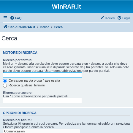
WinRAR.it
FAQ
Iscriviti
Login
Sito di WinRAR.it
Indice
Cerca
Cerca
MOTORE DI RICERCA
Ricerca per termini:
Metti un
+
davanti alla parola che deve essere cercata e un
-
davanti a quella che deve
essere ignorata. Inserisci una lista di parole separate da
|
tra parentesi se solo una delle
parole deve essere cercata. Usa * come abbreviazione per parole parziali.
Cerca per parola o usa frase esatta
Ricerca qualsiasi termine
Ricerca per autore:
Usa * come abbreviazione per parole parziali.
OPZIONI DI RICERCA
Ricerca nei forum:
Seleziona il/i forum in cui vuoi cercare. Per velocizzare la ricerca nei subforum seleziona
il forum principale e abilita la ricerca.