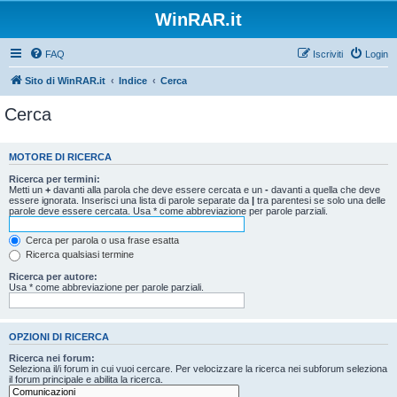
WinRAR.it
FAQ
Iscriviti
Login
Sito di WinRAR.it
Indice
Cerca
Cerca
MOTORE DI RICERCA
Ricerca per termini:
Metti un
+
davanti alla parola che deve essere cercata e un
-
davanti a quella che deve
essere ignorata. Inserisci una lista di parole separate da
|
tra parentesi se solo una delle
parole deve essere cercata. Usa * come abbreviazione per parole parziali.
Cerca per parola o usa frase esatta
Ricerca qualsiasi termine
Ricerca per autore:
Usa * come abbreviazione per parole parziali.
OPZIONI DI RICERCA
Ricerca nei forum:
Seleziona il/i forum in cui vuoi cercare. Per velocizzare la ricerca nei subforum seleziona
il forum principale e abilita la ricerca.