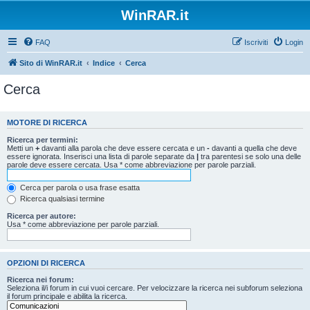
WinRAR.it
FAQ
Iscriviti
Login
Sito di WinRAR.it
Indice
Cerca
Cerca
MOTORE DI RICERCA
Ricerca per termini:
Metti un
+
davanti alla parola che deve essere cercata e un
-
davanti a quella che deve
essere ignorata. Inserisci una lista di parole separate da
|
tra parentesi se solo una delle
parole deve essere cercata. Usa * come abbreviazione per parole parziali.
Cerca per parola o usa frase esatta
Ricerca qualsiasi termine
Ricerca per autore:
Usa * come abbreviazione per parole parziali.
OPZIONI DI RICERCA
Ricerca nei forum:
Seleziona il/i forum in cui vuoi cercare. Per velocizzare la ricerca nei subforum seleziona
il forum principale e abilita la ricerca.