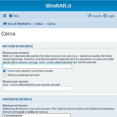
WinRAR.it
FAQ
Iscriviti
Login
Sito di WinRAR.it
Indice
Cerca
Cerca
MOTORE DI RICERCA
Ricerca per termini:
Metti un
+
davanti alla parola che deve essere cercata e un
-
davanti a quella che deve
essere ignorata. Inserisci una lista di parole separate da
|
tra parentesi se solo una delle
parole deve essere cercata. Usa * come abbreviazione per parole parziali.
Cerca per parola o usa frase esatta
Ricerca qualsiasi termine
Ricerca per autore:
Usa * come abbreviazione per parole parziali.
OPZIONI DI RICERCA
Ricerca nei forum:
Seleziona il/i forum in cui vuoi cercare. Per velocizzare la ricerca nei subforum seleziona
il forum principale e abilita la ricerca.