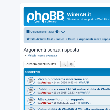
WinRAR.it
Sito italiano di supporto a WinRAR 
Collegamenti Rapidi
FAQ
Sito di WinRAR.it
Indice
Cerca
Argomenti senza rispos
Argomenti senza risposta
Vai alla ricerca avanzata
Cerca
Ricerca avanzata
ARGOMENTI
Vecchio problema violazione sito
da
Andrea
»
14 ott 2016, 9:43
» in
WinRAR
Pubblicizzata una FALSA vulnerabilità di WinR
da
Andrea
»
11 ott 2015, 22:33
» in
WinRAR
Attivazione Forum di supporto
da
Andrea
»
15 gen 2015, 0:22
» in
WinRAR
Vulnerabilità di WinRAR 4.20 nella gestione di 