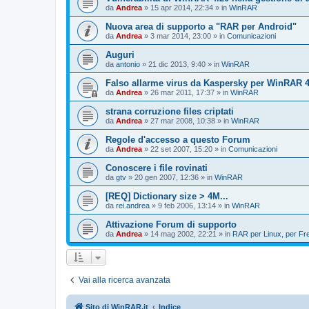
da
Andrea
»
15 apr 2014, 22:34
» in
WinRAR
Nuova area di supporto a "RAR per Android"
da
Andrea
»
3 mar 2014, 23:00
» in
Comunicazioni
Auguri
da
antonio
»
21 dic 2013, 9:40
» in
WinRAR
Falso allarme virus da Kaspersky per WinRAR 4.
da
Andrea
»
26 mar 2011, 17:37
» in
WinRAR
strana corruzione files criptati
da
Andrea
»
27 mar 2008, 10:38
» in
WinRAR
Regole d'accesso a questo Forum
da
Andrea
»
22 set 2007, 15:20
» in
Comunicazioni
Conoscere i file rovinati
da
gtv
»
20 gen 2007, 12:36
» in
WinRAR
[REQ] Dictionary size > 4M...
da
rei.andrea
»
9 feb 2006, 13:14
» in
WinRAR
Attivazione Forum di supporto
da
Andrea
»
14 mag 2002, 22:21
» in
RAR per Linux, per F
Vai alla ricerca avanzata
Sito di WinRAR.it
Indice