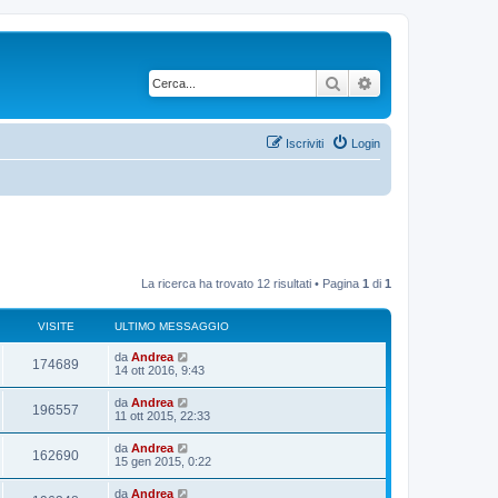
Cerca
Ricerca avanzata
Iscriviti
Login
La ricerca ha trovato 12 risultati • Pagina
1
di
1
VISITE
ULTIMO MESSAGGIO
U
da
Andrea
V
174689
l
14 ott 2016, 9:43
t
i
i
U
da
Andrea
V
196557
m
l
11 ott 2015, 22:33
s
o
t
m
i
i
U
da
Andrea
i
e
V
162690
m
l
15 gen 2015, 0:22
s
s
o
t
s
t
m
i
i
a
U
da
Andrea
i
e