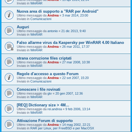
Inviato in
WinRAR
Nuova area di supporto a "RAR per Android"
Ultimo messaggio da
Andrea
«
3 mar 2014, 23:00
Inviato in
Comunicazioni
Auguri
Ultimo messaggio da
antonio
«
21 dic 2013, 9:40
Inviato in
WinRAR
Falso allarme virus da Kaspersky per WinRAR 4.00 Italiano
Ultimo messaggio da
Andrea
«
26 mar 2011, 17:37
Inviato in
WinRAR
strana corruzione files criptati
Ultimo messaggio da
Andrea
«
27 mar 2008, 10:38
Inviato in
WinRAR
Regole d'accesso a questo Forum
Ultimo messaggio da
Andrea
«
22 set 2007, 15:20
Inviato in
Comunicazioni
Conoscere i file rovinati
Ultimo messaggio da
gtv
«
20 gen 2007, 12:36
Inviato in
WinRAR
[REQ] Dictionary size > 4M...
Ultimo messaggio da
rei.andrea
«
9 feb 2006, 13:14
Inviato in
WinRAR
Attivazione Forum di supporto
Ultimo messaggio da
Andrea
«
14 mag 2002, 22:21
Inviato in
RAR per Linux, per FreeBSD e per MacOSX