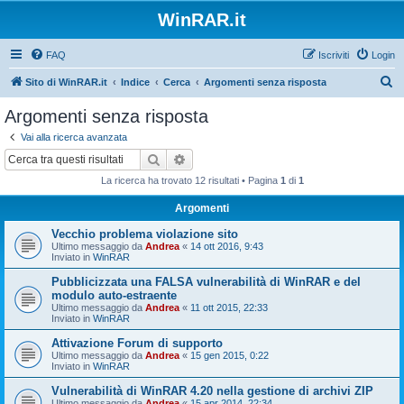
WinRAR.it
FAQ
Iscriviti
Login
C
Sito di WinRAR.it
Indice
Cerca
Argomenti senza risposta
e
Argomenti senza risposta
r
Vai alla ricerca avanzata
c
Cerca
Ricerca avanzata
a
La ricerca ha trovato 12 risultati • Pagina
1
di
1
Argomenti
Vecchio problema violazione sito
Ultimo messaggio da
Andrea
«
14 ott 2016, 9:43
Inviato in
WinRAR
Pubblicizzata una FALSA vulnerabilità di WinRAR e del
modulo auto-estraente
Ultimo messaggio da
Andrea
«
11 ott 2015, 22:33
Inviato in
WinRAR
Attivazione Forum di supporto
Ultimo messaggio da
Andrea
«
15 gen 2015, 0:22
Inviato in
WinRAR
Vulnerabilità di WinRAR 4.20 nella gestione di archivi ZIP
Ultimo messaggio da
Andrea
«
15 apr 2014, 22:34