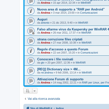
da
Andrea
»
15 apr 2014, 22:34
» in
WinRAR
Nuova area di supporto a "RAR per Android"
da
Andrea
»
3 mar 2014, 23:00
» in
Comunicazioni
Auguri
da
antonio
»
21 dic 2013, 9:40
» in
WinRAR
Falso allarme virus da Kaspersky per WinRAR 4.
da
Andrea
»
26 mar 2011, 17:37
» in
WinRAR
strana corruzione files criptati
da
Andrea
»
27 mar 2008, 10:38
» in
WinRAR
Regole d'accesso a questo Forum
da
Andrea
»
22 set 2007, 15:20
» in
Comunicazioni
Conoscere i file rovinati
da
gtv
»
20 gen 2007, 12:36
» in
WinRAR
[REQ] Dictionary size > 4M...
da
rei.andrea
»
9 feb 2006, 13:14
» in
WinRAR
Attivazione Forum di supporto
da
Andrea
»
14 mag 2002, 22:21
» in
RAR per Linux, per F
Vai alla ricerca avanzata
Sito di WinRAR.it
Indice