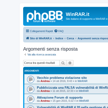
WinRAR.it
Sito italiano di supporto a WinRAR 
Collegamenti Rapidi
FAQ
Sito di WinRAR.it
Indice
Cerca
Argomenti senza rispos
Argomenti senza risposta
Vai alla ricerca avanzata
Cerca
Ricerca avanzata
ARGOMENTI
Vecchio problema violazione sito
da
Andrea
»
14 ott 2016, 9:43
» in
WinRAR
Pubblicizzata una FALSA vulnerabilità di WinR
da
Andrea
»
11 ott 2015, 22:33
» in
WinRAR
Attivazione Forum di supporto
da
Andrea
»
15 gen 2015, 0:22
» in
WinRAR
Vulnerabilità di WinRAR 4.20 nella gestione di 