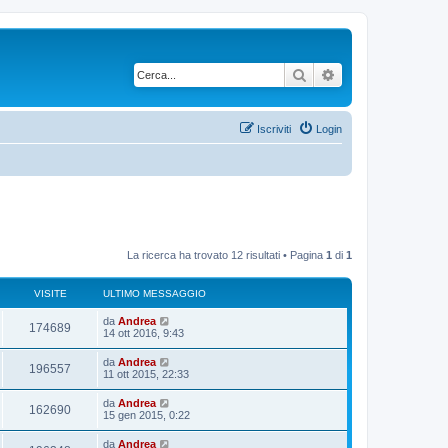
Cerca
Ricerca avanzata
Iscriviti
Login
La ricerca ha trovato 12 risultati • Pagina
1
di
1
VISITE
ULTIMO MESSAGGIO
U
da
Andrea
V
174689
l
14 ott 2016, 9:43
t
i
i
U
da
Andrea
V
196557
m
l
11 ott 2015, 22:33
s
o
t
m
i
i
U
da
Andrea
i
e
V
162690
m
l
15 gen 2015, 0:22
s
s
o
t
s
t
m
i
i
a
U
da
Andrea
i
e