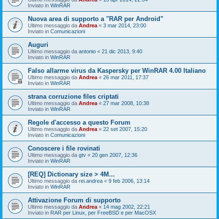
Inviato in
WinRAR
Nuova area di supporto a "RAR per Android"
Ultimo messaggio da
Andrea
«
3 mar 2014, 23:00
Inviato in
Comunicazioni
Auguri
Ultimo messaggio da
antonio
«
21 dic 2013, 9:40
Inviato in
WinRAR
Falso allarme virus da Kaspersky per WinRAR 4.00 Italiano
Ultimo messaggio da
Andrea
«
26 mar 2011, 17:37
Inviato in
WinRAR
strana corruzione files criptati
Ultimo messaggio da
Andrea
«
27 mar 2008, 10:38
Inviato in
WinRAR
Regole d'accesso a questo Forum
Ultimo messaggio da
Andrea
«
22 set 2007, 15:20
Inviato in
Comunicazioni
Conoscere i file rovinati
Ultimo messaggio da
gtv
«
20 gen 2007, 12:36
Inviato in
WinRAR
[REQ] Dictionary size > 4M...
Ultimo messaggio da
rei.andrea
«
9 feb 2006, 13:14
Inviato in
WinRAR
Attivazione Forum di supporto
Ultimo messaggio da
Andrea
«
14 mag 2002, 22:21
Inviato in
RAR per Linux, per FreeBSD e per MacOSX