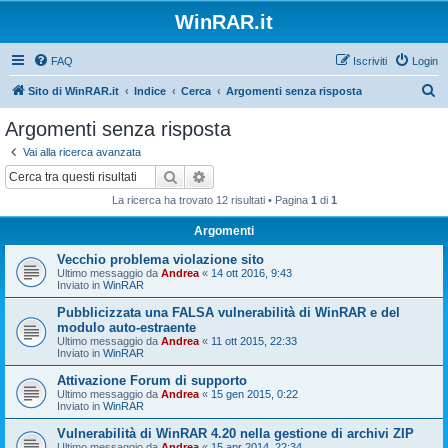
WinRAR.it
FAQ
Iscriviti
Login
C
Sito di WinRAR.it
Indice
Cerca
Argomenti senza risposta
e
Argomenti senza risposta
r
Vai alla ricerca avanzata
c
Cerca
Ricerca avanzata
a
La ricerca ha trovato 12 risultati • Pagina
1
di
1
Argomenti
Vecchio problema violazione sito
Ultimo messaggio da
Andrea
«
14 ott 2016, 9:43
Inviato in
WinRAR
Pubblicizzata una FALSA vulnerabilità di WinRAR e del
modulo auto-estraente
Ultimo messaggio da
Andrea
«
11 ott 2015, 22:33
Inviato in
WinRAR
Attivazione Forum di supporto
Ultimo messaggio da
Andrea
«
15 gen 2015, 0:22
Inviato in
WinRAR
Vulnerabilità di WinRAR 4.20 nella gestione di archivi ZIP
Ultimo messaggio da
Andrea
«
15 apr 2014, 22:34